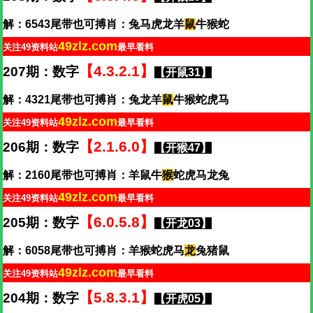
解：6543尾带也可搏肖：兔马虎龙羊
鼠
牛猴蛇
49zlz.com
关注49资料站
最早看料
【4.3.2.1】
207期：数字
【开鼠31】
解：4321尾带也可搏肖：兔龙羊
鼠
牛猴蛇虎马
49zlz.com
关注49资料站
最早看料
【2.1.6.0】
206期：数字
【开猴47】
解：2160尾带也可搏肖：羊鼠牛
猴
蛇虎马龙兔
49zlz.com
关注49资料站
最早看料
【6.0.5.8】
205期：数字
【开龙03】
解：6058尾带也可搏肖：羊猴蛇虎马
龙
兔猪鼠
49zlz.com
关注49资料站
最早看料
【5.8.3.1】
204期：数字
【开虎05】