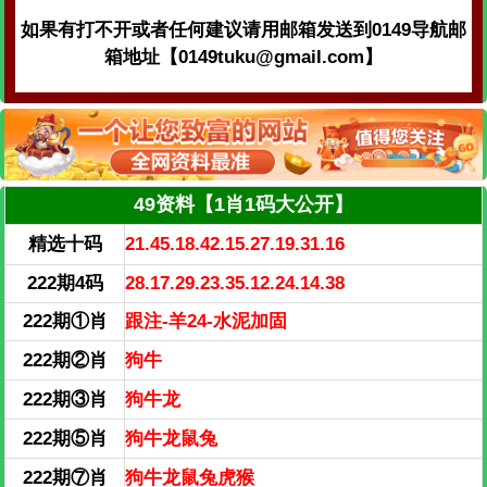
如果有打不开或者任何建议请用邮箱发送到0149导航邮
箱地址【0149tuku@gmail.com】
49资料【1肖1码大公开】
精选十码
21.45.18.42.15.27.19.31.16
222期4码
28.17.29.23.35.12.24.14.38
222期①肖
跟注-羊24-水泥加固
222期②肖
狗牛
222期③肖
狗牛龙
222期⑤肖
狗牛龙鼠兔
222期⑦肖
狗牛龙鼠兔虎猴