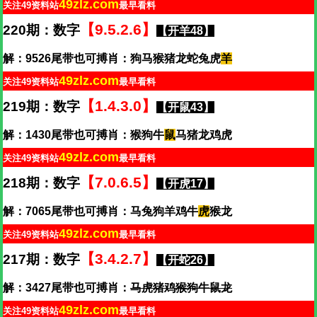
49zlz.com
关注49资料站
最早看料
【9.5.2.6】
220期：数字
【开羊48】
解：9526尾带也可搏肖：狗马猴猪龙蛇兔虎
羊
49zlz.com
关注49资料站
最早看料
【1.4.3.0】
219期：数字
【开鼠43】
解：1430尾带也可搏肖：猴狗牛
鼠
马猪龙鸡虎
49zlz.com
关注49资料站
最早看料
【7.0.6.5】
218期：数字
【开虎17】
解：7065尾带也可搏肖：马兔狗羊鸡牛
虎
猴龙
49zlz.com
关注49资料站
最早看料
【3.4.2.7】
217期：数字
【开蛇26】
解：3427尾带也可搏肖：
马虎猪鸡猴狗牛鼠龙
49zlz.com
关注49资料站
最早看料