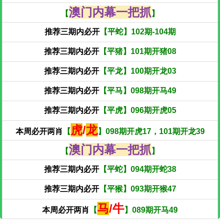
澳门内幕一把抓
【
】
推荐三期内必开
【平蛇】102期-104期
推荐三期内必开
【平猪】101期开猪08
推荐三期内必开
【平龙】100期开龙03
推荐三期内必开
【平马】098期开马49
推荐三期内必开
【平虎】096期开虎05
虎
/
龙
本周必开两肖
【
】098期开虎17，101期开龙39
澳门内幕一把抓
【
】
推荐三期内必开
【平蛇】094期开蛇38
推荐三期内必开
【平猴】093期开猴47
马
/牛
本周必开两肖
【
】089期开马49