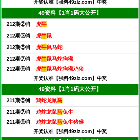
开奖认准【强料49zlz.com】中奖
49资料【1肖1码大公开】
212期②肖
虎
牛
212期③肖
虎
牛
鼠
212期⑤肖
虎
牛
鼠马蛇
212期⑦肖
虎
牛
鼠马蛇狗猴
212期⑨肖
虎
牛
鼠马蛇狗猴鸡猪
开奖认准【强料49zlz.com】中奖
49资料【1肖1码大公开】
211期⑤肖
鸡蛇龙鼠
马
211期⑦肖
鸡蛇龙鼠
马
兔牛
211期⑨肖
鸡蛇龙鼠
马
兔牛猪猴
开奖认准【强料49zlz.com】中奖