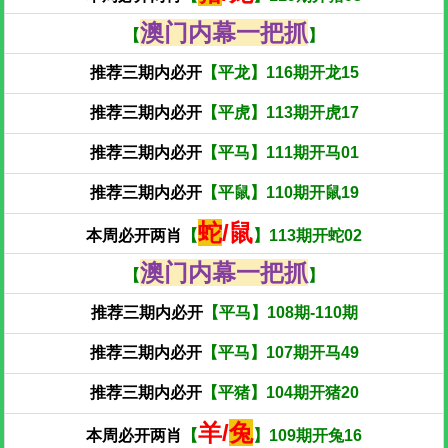
澳门内幕一把抓
【
】
推荐三期内必开
【平龙】116期开龙15
推荐三期内必开
【平虎】113期开虎17
推荐三期内必开
【平马】111期开马01
推荐三期内必开
【平鼠】110期开鼠19
蛇
/鼠
本周必开两肖
【
】113期开蛇02
澳门内幕一把抓
【
】
推荐三期内必开
【平马】108期-110期
推荐三期内必开
【平马】107期开马49
推荐三期内必开
【平猪】104期开猪20
羊/
兔
本周必开两肖
【
】109期开兔16