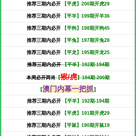
推荐三期内必开
【平虎】200期开虎29
推荐三期内必开
【平羊】199期开羊36
推荐三期内必开
【平狗】198期开狗45
推荐三期内必开
【平兔】197期开兔28
推荐三期内必开
【平龙】195期开龙25
推荐三期内必开
【平羊】192期-194期
猴/虎
本周必开两肖
【
】194期-200期
澳门内幕一把抓
【
】
推荐三期内必开
【平羊】192期-194期
推荐三期内必开
【平虎】191期开虎29
推荐三期内必开
【平鼠】190期开鼠19