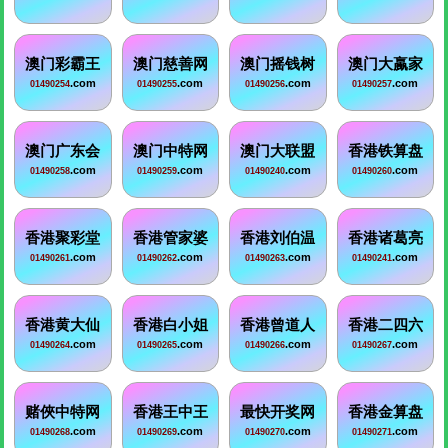
澳门彩霸王
澳门慈善网
澳门摇钱树
澳门大蠃家
.com
.com
.com
.com
01490254
01490255
01490256
01490257
澳门广东会
澳门中特网
澳门大联盟
香港铁算盘
.com
.com
.com
.com
01490258
01490259
01490240
01490260
香港聚彩堂
香港管家婆
香港刘伯温
香港诸葛亮
.com
.com
.com
.com
01490261
01490262
01490263
01490241
香港黄大仙
香港白小姐
香港曾道人
香港二四六
.com
.com
.com
.com
01490264
01490265
01490266
01490267
赌俠中特网
香港王中王
最快开奖网
香港金算盘
.com
.com
.com
.com
01490268
01490269
01490270
01490271